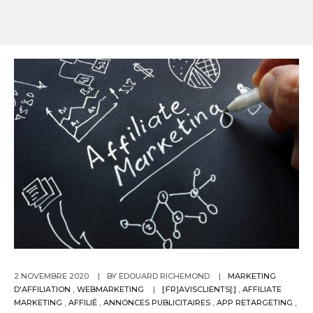
2 NOVEMBRE 2020
BY EDOUARD RICHEMOND
MARKETING
D'AFFILIATION
,
WEBMARKETING
[:FR]AVISCLIENTS[:]
,
AFFILIATE
MARKETING
,
AFFILIÉ
,
ANNONCES PUBLICITAIRES
,
APP RETARGETING
,