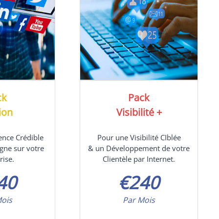
ck
Pack
sion
Visibilité +
ence Crédible
Pour une Visibilité CIblée
igne sur votre
& un Développement de votre
rise.
Clientèle par Internet.
40
€
240
Mois
Par Mois