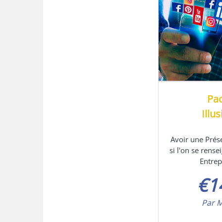
Pa
Illu
Avoir une Prés
si l'on se rense
Entrep
€
1
Par 