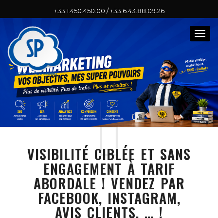
+33.1.450.450.00 / +33.6.43.88.09.26
Togg
navig
VISIBILITÉ CIBLÉE ET SANS
ENGAGEMENT À TARIF
ABORDALE ! VENDEZ PAR
FACEBOOK, INSTAGRAM,
AVIS CLIENTS, … !