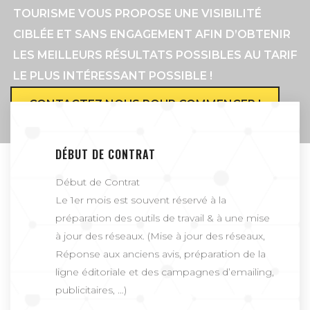
TOURISME VOUS PROPOSE UNE VISIBILITÉ
CIBLÉE ET SANS ENGAGEMENT AFIN D’OBTENIR
LES MEILLEURS RÉSULTATS POSSIBLES AU TARIF
LE PLUS INTÉRESSANT POSSIBLE !
CONTACTEZ NOUS POUR COMMENCER !
DÉBUT DE CONTRAT
Début de Contrat
Le 1er mois est souvent réservé à la
préparation des outils de travail & à une mise
à jour des réseaux. (Mise à jour des réseaux,
Réponse aux anciens avis, préparation de la
ligne éditoriale et des campagnes d’emailing,
publicitaires, …)