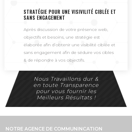
STRATÉGIE POUR UNE VISIVILITÉ CIBLÉE ET
SANS ENGAGEMENT
Après discussion de votre présence web,
objectifs et besoins, une stratégie est
élaborée afin d’obtenir une visibilité ciblée et
sans engagement afin de séduire vos cibles
& de répondre à vos objectifs.
Nous Travaillons dur &
en toute Transparence
pour vous fournir les
Meilleurs Résultats !
NOTRE AGENCE DE COMMUNINCATION