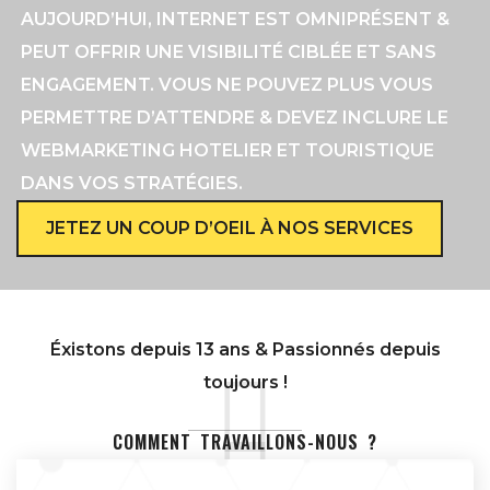
AUJOURD’HUI, INTERNET EST OMNIPRÉSENT &
PEUT OFFRIR UNE VISIBILITÉ CIBLÉE ET SANS
ENGAGEMENT. VOUS NE POUVEZ PLUS VOUS
PERMETTRE D’ATTENDRE & DEVEZ INCLURE LE
WEBMARKETING HOTELIER ET TOURISTIQUE
DANS VOS STRATÉGIES.
JETEZ UN COUP D’OEIL À NOS SERVICES
Éxistons depuis 13 ans & Passionnés depuis
toujours !
COMMENT TRAVAILLONS-NOUS ?