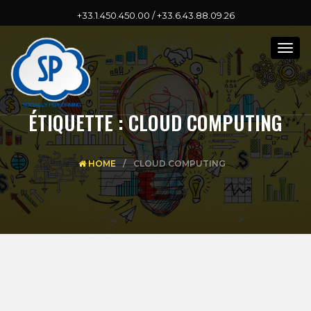
+33.1.450.450.00 / +33.6.43.88.09.26
Togg
navig
ÉTIQUETTE :
CLOUD COMPUTING
HOME
CLOUD COMPUTING