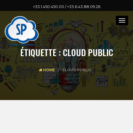
+33.1.450.450.00 / +33.6.43.88.09.26
Togg
navig
ÉTIQUETTE :
CLOUD PUBLIC
HOME
CLOUD PUBLIC